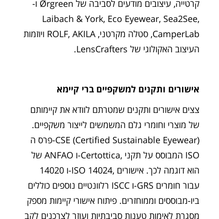
קרטייה, עיצובים מודעים לסביבה של Ørgreen ו-
Laibach & York, Eco Eyewear, Sea2See,
CamperLab, סטלה מקרטני, ROLF, AKILA ויוזמות
העיצוב האקולוגי של LensCrafters.
אישורים ותקנים למשקפיים ברי קיימא
צצים אישורים ותקנים שמטרתם לוודא את קיימותם
של מוצרי וחומרי גלם המשמשים לייצור משקפיים.
פרס ה-CSE (Certified Sustainable Eyewear)
של ANFAO ו-Certottica, המבוסס על תקני ISO
14020 ו-ISO 14024, הוא דוגמה לכך. אישורים
רלוונטיים נוספים כוללים ISCC ו-GRS עבור חומרים
ביו-מבוססים וממוחזרים. פיתוח אישורי קיימות מספק
מסגרת לאימות טענות סביבתיות ועוזר לצרכנים לקב