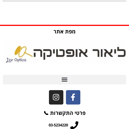
מפת אתר
שאלות ותשובות (FAQ)
פרטי התקשרות 📞
03-5234220