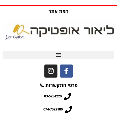
מפת אתר
שאלות ותשובות (FAQ)
פרטי התקשרות 📞
03-5234220
074-7022180