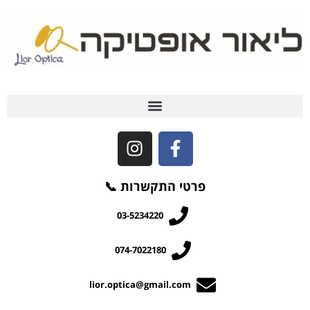
שאלות ותשובות (FAQ)
פרטי התקשרות 📞
03-5234220
074-7022180
lior.optica@gmail.com