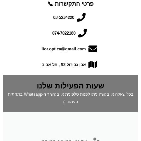
פרטי התקשרות 📞
03-5234220
074-7022180
lior.optica@gmail.com
אבן גבירול 92 , תל אביב
שעות הפעילות שלנו
בכל שאלה או בקשה ניתן לפנות טלפונית או בקישור ה-Whatsapp בתחתית
העמוד :)