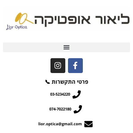
שאלות ותשובות (FAQ)
פרטי התקשרות 📞
03-5234220
074-7022180
lior.optica@gmail.com