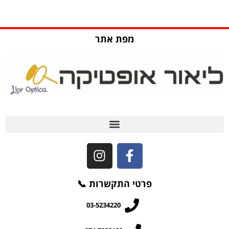
מפת אתר
שאלות ותשובות (FAQ)
פרטי התקשרות 📞
03-5234220